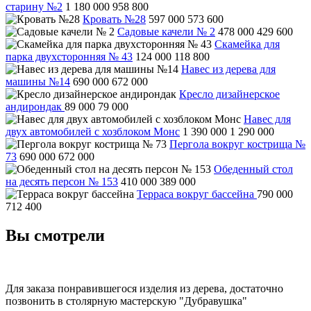
старину №2
1 180 000
958 800
Кровать №28
597 000
573 600
Садовые качели № 2
478 000
429 600
Скамейка для
парка двухсторонняя № 43
124 000
118 800
Навес из дерева для
машины №14
690 000
672 000
Кресло дизайнерское
андирондак
89 000
79 000
Навес для
двух автомобилей с хозблоком Монс
1 390 000
1 290 000
Пергола вокруг кострища №
73
690 000
672 000
Обеденный стол
на десять персон № 153
410 000
389 000
Терраса вокруг бассейна
790 000
712 400
Вы смотрели
Для заказа понравившегося изделия из дерева, достаточно
позвонить в столярную мастерскую "Дубравушка"