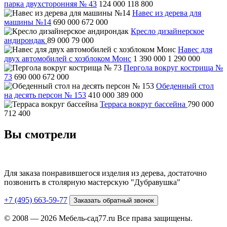
парка двухсторонняя № 43
124 000
118 800
Навес из дерева для
машины №14
690 000
672 000
Кресло дизайнерское
андирондак
89 000
79 000
Навес для
двух автомобилей с хозблоком Монс
1 390 000
1 290 000
Пергола вокруг кострища №
73
690 000
672 000
Обеденный стол
на десять персон № 153
410 000
389 000
Терраса вокруг бассейна
790 000
712 400
Вы смотрели
Для заказа понравившегося изделия из дерева, достаточно
позвонить в столярную мастерскую "Дубравушка"
+7 (495) 663-59-77
Заказать обратный звонок
© 2008 — 2026 Мебель-сад77.ru Все права защищены.