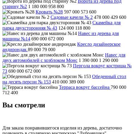
Ворота из дерева под
старину №2
1 180 000
958 800
Кровать №28
597 000
573 600
Садовые качели № 2
478 000
429 600
Скамейка для
парка двухсторонняя № 43
124 000
118 800
Навес из дерева для
машины №14
690 000
672 000
Кресло дизайнерское
андирондак
89 000
79 000
Навес для
двух автомобилей с хозблоком Монс
1 390 000
1 290 000
Пергола вокруг кострища №
73
690 000
672 000
Обеденный стол
на десять персон № 153
410 000
389 000
Терраса вокруг бассейна
790 000
712 400
Вы смотрели
Для заказа понравившегося изделия из дерева, достаточно
позвонить в столярную мастерскую "Дубравушка"