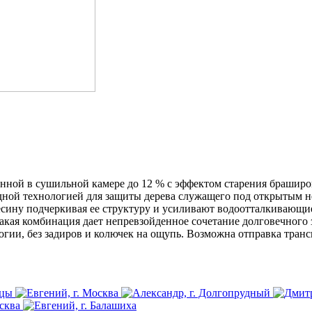
нной в сушильной камере до 12 % с эффектом старения браширов
дной технологией для защиты дерева служащего под открытым н
есину подчеркивая ее структуру и усиливают водоотталкивающи
акая комбинация дает непревзойденное сочетание долговечного з
огии, без задиров и колючек на ощупь. Возможна отправка тра