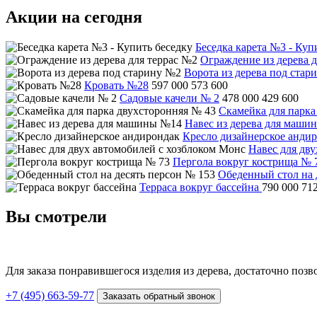
Акции на сегодня
Беседка карета №3 - Куп
Ограждение из дерева д
Ворота из дерева под стар
Кровать №28
597 000
573 600
Садовые качели № 2
478 000
429 600
Скамейка для парка
Навес из дерева для маши
Кресло дизайнерское анди
Навес для дв
Пергола вокруг кострища № 
Обеденный стол на 
Терраса вокруг бассейна
790 000
71
Вы смотрели
Для заказа понравившегося изделия из дерева, достаточно поз
+7 (495) 663-59-77
Заказать обратный звонок