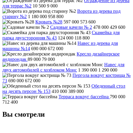
Ограждение из дерева
для террас №2
10 500
9 000
Ворота из дерева под
старину №2
1 180 000
958 800
Кровать №28
597 000
573 600
Садовые качели № 2
478 000
429 600
Скамейка для
парка двухсторонняя № 43
124 000
118 800
Навес из дерева для
машины №14
690 000
672 000
Кресло дизайнерское
андирондак
89 000
79 000
Навес для
двух автомобилей с хозблоком Монс
1 390 000
1 290 000
Пергола вокруг кострища №
73
690 000
672 000
Обеденный стол
на десять персон № 153
410 000
389 000
Терраса вокруг бассейна
790 000
712 400
Вы смотрели