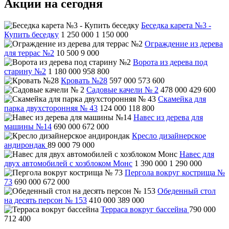
Акции на сегодня
Беседка карета №3 -
Купить беседку
1 250 000
1 150 000
Ограждение из дерева
для террас №2
10 500
9 000
Ворота из дерева под
старину №2
1 180 000
958 800
Кровать №28
597 000
573 600
Садовые качели № 2
478 000
429 600
Скамейка для
парка двухсторонняя № 43
124 000
118 800
Навес из дерева для
машины №14
690 000
672 000
Кресло дизайнерское
андирондак
89 000
79 000
Навес для
двух автомобилей с хозблоком Монс
1 390 000
1 290 000
Пергола вокруг кострища №
73
690 000
672 000
Обеденный стол
на десять персон № 153
410 000
389 000
Терраса вокруг бассейна
790 000
712 400