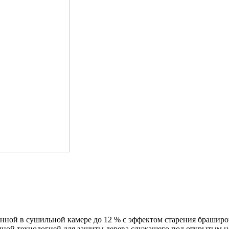
нной в сушильной камере до 12 % с эффектом старения браширов
дной технологией для защиты дерева служащего под открытым н