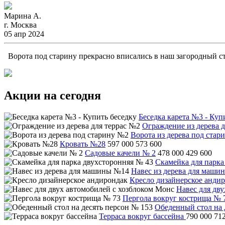
Марина А.
г. Москва
05 апр 2024
Ворота под старину прекрасно вписались в наш загородный ст
Акции на сегодня
Беседка карета №3 - Куп
Ограждение из дерева д
Ворота из дерева под стар
Кровать №28
597 000
573 600
Садовые качели № 2
478 000
429 600
Скамейка для парка
Навес из дерева для маши
Кресло дизайнерское анди
Навес для дв
Пергола вокруг кострища № 
Обеденный стол на 
Терраса вокруг бассейна
790 000
71