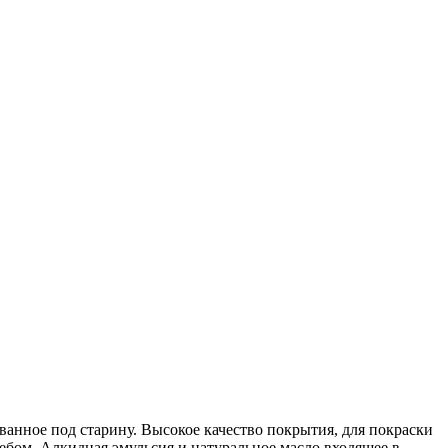
анное под старину. Высокое качество покрытия, для покраски
ебом. Алкидная эмульсия и натуральное масло входящее в