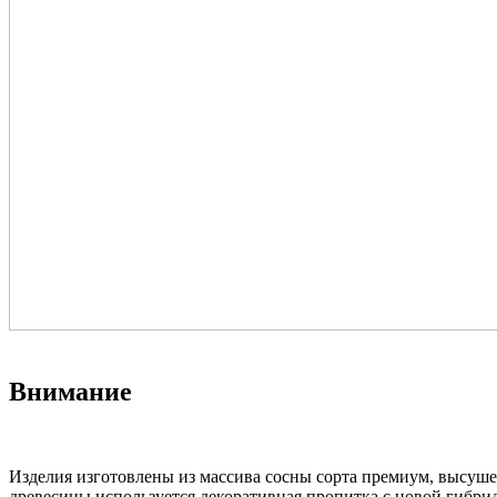
Внимание
Изделия изготовлены из массива сосны сорта премиум, высуше
древесины используется декоративная пропитка с новой гибри