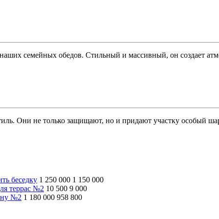
аших семейных обедов. Стильный и массивный, он создает атмос
иль. Они не только защищают, но и придают участку особый ша
ить беседку
1 250 000
1 150 000
ля террас №2
10 500
9 000
ину №2
1 180 000
958 800