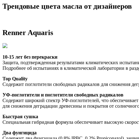
Трендовые цвета масла от дизайнеров
Renner Aquaris
10-15 лет без перекраски
Защита, подтвержденная результатами климатических испытан
Подробнее об испытаниях в климатической лаборатории в разд
Top Quality
Содержит поглотители свободных радикалов для снижения дег
УФ-поглотители и поглотители свободных радикалов
Содержит широкий спектр УФ-поглотителей, что обеспечивает 
для снижения деградации древесины и покрытия от солнечного
Быстрая сушка
Специальная гибридная формула обеспечивает высокую скорость
Два фунгицида
Содержит два фунгицида (0,8% IPBC, 0,2% Propiconazol), защи