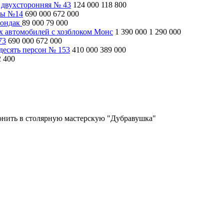
 двухсторонняя № 43
124 000
118 800
ны №14
690 000
672 000
рондак
89 000
79 000
ух автомобилей с хозблоком Монс
1 390 000
1 290 000
73
690 000
672 000
десять персон № 153
410 000
389 000
2 400
вонить в столярную мастерскую "Дубравушка"