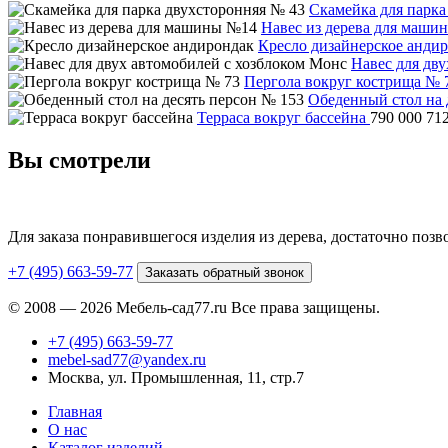
Скамейка для парка
Навес из дерева для маши
Кресло дизайнерское анди
Навес для дв
Пергола вокруг кострища № 
Обеденный стол на 
Терраса вокруг бассейна
790 000
71
Вы смотрели
Для заказа понравившегося изделия из дерева, достаточно поз
+7 (495) 663-59-77
Заказать обратный звонок
© 2008 — 2026 Мебель-сад77.ru Все права защищены.
+7 (495) 663-59-77
mebel-sad77@yandex.ru
Москва, ул. Промышленная, 11, стр.7
Главная
О нас
Каталог изделий