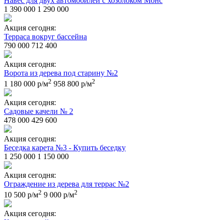
Навес для двух автомобилей с хозблоком Монс
1 390 000
1 290 000
Акция сегодня:
Терраса вокруг бассейна
790 000
712 400
Акция сегодня:
Ворота из дерева под старину №2
2
2
1 180 000 р/м
958 800 р/м
Акция сегодня:
Садовые качели № 2
478 000
429 600
Акция сегодня:
Беседка карета №3 - Купить беседку
1 250 000
1 150 000
Акция сегодня:
Ограждение из дерева для террас №2
2
2
10 500 р/м
9 000 р/м
Акция сегодня: