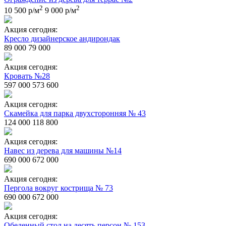
2
2
10 500 р/м
9 000 р/м
Акция сегодня:
Кресло дизайнерское андирондак
89 000
79 000
Акция сегодня:
Кровать №28
597 000
573 600
Акция сегодня:
Скамейка для парка двухсторонняя № 43
124 000
118 800
Акция сегодня:
Навес из дерева для машины №14
690 000
672 000
Акция сегодня:
Пергола вокруг кострища № 73
690 000
672 000
Акция сегодня:
Обеденный стол на десять персон № 153