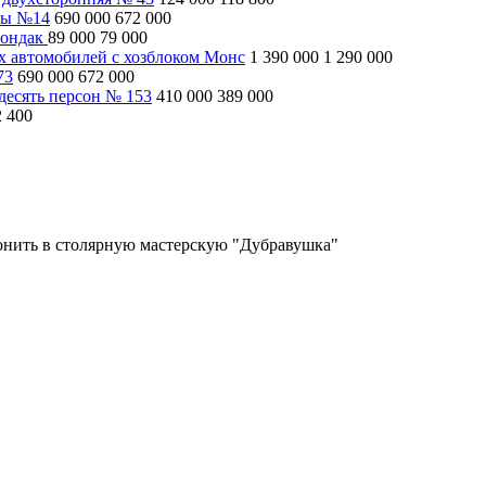
ны №14
690 000
672 000
рондак
89 000
79 000
ух автомобилей с хозблоком Монс
1 390 000
1 290 000
73
690 000
672 000
десять персон № 153
410 000
389 000
2 400
вонить в столярную мастерскую "Дубравушка"