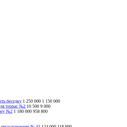
ить беседку
1 250 000
1 150 000
ля террас №2
10 500
9 000
ину №2
1 180 000
958 800
 двухсторонняя № 43
124 000
118 800