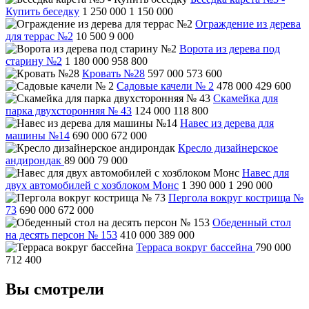
Купить беседку
1 250 000
1 150 000
Ограждение из дерева
для террас №2
10 500
9 000
Ворота из дерева под
старину №2
1 180 000
958 800
Кровать №28
597 000
573 600
Садовые качели № 2
478 000
429 600
Скамейка для
парка двухсторонняя № 43
124 000
118 800
Навес из дерева для
машины №14
690 000
672 000
Кресло дизайнерское
андирондак
89 000
79 000
Навес для
двух автомобилей с хозблоком Монс
1 390 000
1 290 000
Пергола вокруг кострища №
73
690 000
672 000
Обеденный стол
на десять персон № 153
410 000
389 000
Терраса вокруг бассейна
790 000
712 400
Вы смотрели