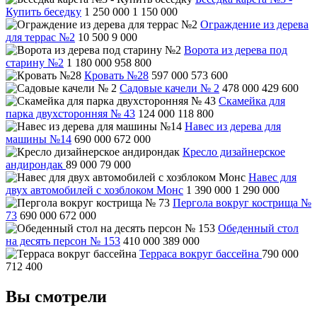
Купить беседку
1 250 000
1 150 000
Ограждение из дерева
для террас №2
10 500
9 000
Ворота из дерева под
старину №2
1 180 000
958 800
Кровать №28
597 000
573 600
Садовые качели № 2
478 000
429 600
Скамейка для
парка двухсторонняя № 43
124 000
118 800
Навес из дерева для
машины №14
690 000
672 000
Кресло дизайнерское
андирондак
89 000
79 000
Навес для
двух автомобилей с хозблоком Монс
1 390 000
1 290 000
Пергола вокруг кострища №
73
690 000
672 000
Обеденный стол
на десять персон № 153
410 000
389 000
Терраса вокруг бассейна
790 000
712 400
Вы смотрели