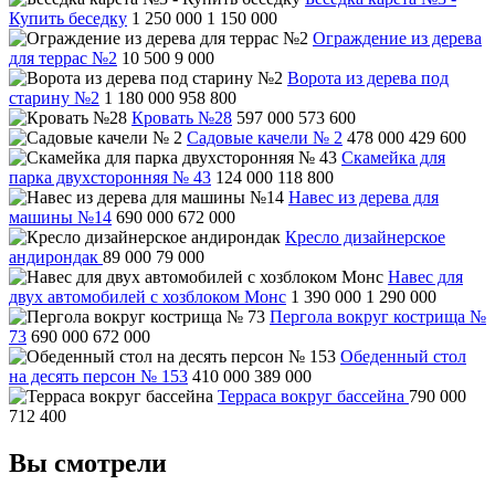
Купить беседку
1 250 000
1 150 000
Ограждение из дерева
для террас №2
10 500
9 000
Ворота из дерева под
старину №2
1 180 000
958 800
Кровать №28
597 000
573 600
Садовые качели № 2
478 000
429 600
Скамейка для
парка двухсторонняя № 43
124 000
118 800
Навес из дерева для
машины №14
690 000
672 000
Кресло дизайнерское
андирондак
89 000
79 000
Навес для
двух автомобилей с хозблоком Монс
1 390 000
1 290 000
Пергола вокруг кострища №
73
690 000
672 000
Обеденный стол
на десять персон № 153
410 000
389 000
Терраса вокруг бассейна
790 000
712 400
Вы смотрели