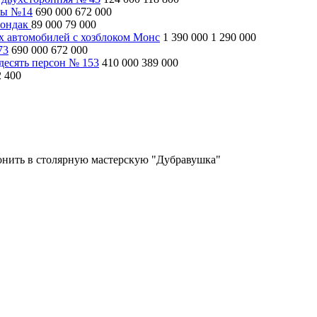
ны №14
690 000
672 000
рондак
89 000
79 000
ух автомобилей с хозблоком Монс
1 390 000
1 290 000
73
690 000
672 000
десять персон № 153
410 000
389 000
2 400
вонить в столярную мастерскую "Дубравушка"