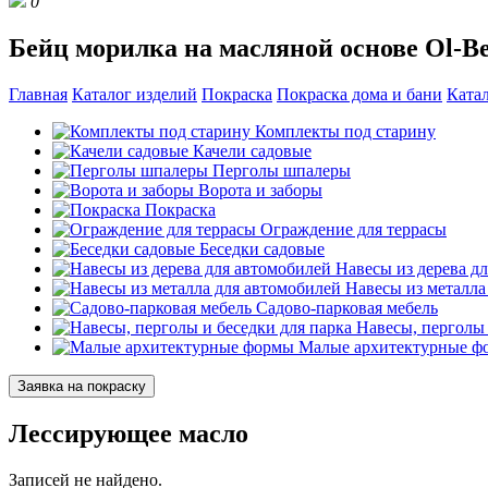
0
Бейц морилка на масляной основе Ol-B
Главная
Каталог изделий
Покраска
Покраска дома и бани
Ката
Комплекты под старину
Качели садовые
Перголы шпалеры
Ворота и заборы
Покраска
Ограждение для террасы
Беседки садовые
Навесы из дерева д
Навесы из металла
Садово-парковая мебель
Навесы, перголы 
Малые архитектурные ф
Заявка на покраску
Лессирующее масло
Записей не найдено.