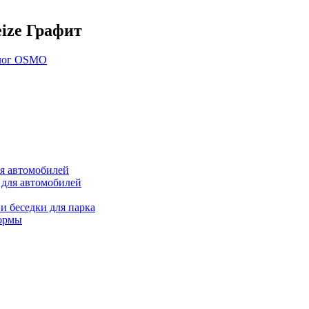
eize Графит
лог OSMO
ля автомобилей
 для автомобилей
и беседки для парка
ормы