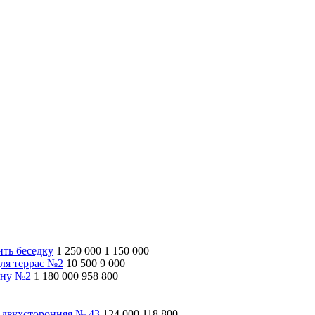
ить беседку
1 250 000
1 150 000
ля террас №2
10 500
9 000
ину №2
1 180 000
958 800
 двухсторонняя № 43
124 000
118 800