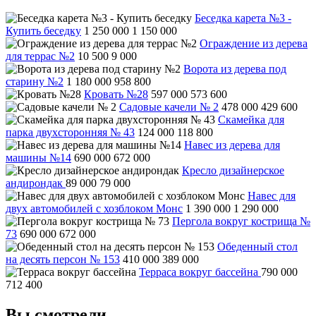
Беседка карета №3 -
Купить беседку
1 250 000
1 150 000
Ограждение из дерева
для террас №2
10 500
9 000
Ворота из дерева под
старину №2
1 180 000
958 800
Кровать №28
597 000
573 600
Садовые качели № 2
478 000
429 600
Скамейка для
парка двухсторонняя № 43
124 000
118 800
Навес из дерева для
машины №14
690 000
672 000
Кресло дизайнерское
андирондак
89 000
79 000
Навес для
двух автомобилей с хозблоком Монс
1 390 000
1 290 000
Пергола вокруг кострища №
73
690 000
672 000
Обеденный стол
на десять персон № 153
410 000
389 000
Терраса вокруг бассейна
790 000
712 400
Вы смотрели