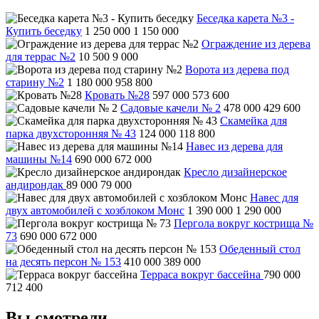
Беседка карета №3 -
Купить беседку
1 250 000
1 150 000
Ограждение из дерева
для террас №2
10 500
9 000
Ворота из дерева под
старину №2
1 180 000
958 800
Кровать №28
597 000
573 600
Садовые качели № 2
478 000
429 600
Скамейка для
парка двухсторонняя № 43
124 000
118 800
Навес из дерева для
машины №14
690 000
672 000
Кресло дизайнерское
андирондак
89 000
79 000
Навес для
двух автомобилей с хозблоком Монс
1 390 000
1 290 000
Пергола вокруг кострища №
73
690 000
672 000
Обеденный стол
на десять персон № 153
410 000
389 000
Терраса вокруг бассейна
790 000
712 400
Вы смотрели