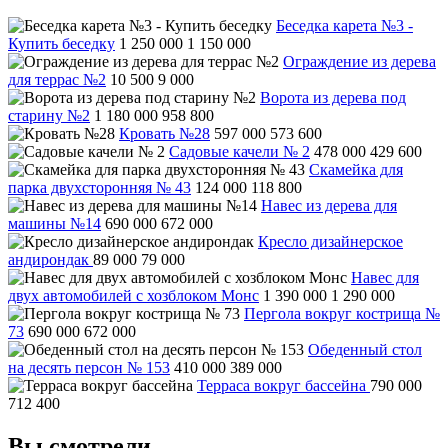
Беседка карета №3 -
Купить беседку
1 250 000
1 150 000
Ограждение из дерева
для террас №2
10 500
9 000
Ворота из дерева под
старину №2
1 180 000
958 800
Кровать №28
597 000
573 600
Садовые качели № 2
478 000
429 600
Скамейка для
парка двухсторонняя № 43
124 000
118 800
Навес из дерева для
машины №14
690 000
672 000
Кресло дизайнерское
андирондак
89 000
79 000
Навес для
двух автомобилей с хозблоком Монс
1 390 000
1 290 000
Пергола вокруг кострища №
73
690 000
672 000
Обеденный стол
на десять персон № 153
410 000
389 000
Терраса вокруг бассейна
790 000
712 400
Вы смотрели