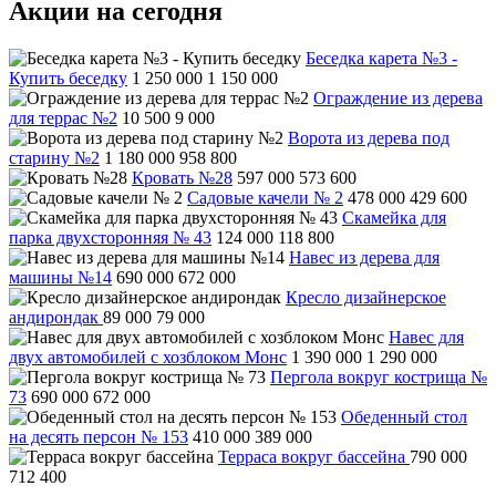
Акции на сегодня
Беседка карета №3 -
Купить беседку
1 250 000
1 150 000
Ограждение из дерева
для террас №2
10 500
9 000
Ворота из дерева под
старину №2
1 180 000
958 800
Кровать №28
597 000
573 600
Садовые качели № 2
478 000
429 600
Скамейка для
парка двухсторонняя № 43
124 000
118 800
Навес из дерева для
машины №14
690 000
672 000
Кресло дизайнерское
андирондак
89 000
79 000
Навес для
двух автомобилей с хозблоком Монс
1 390 000
1 290 000
Пергола вокруг кострища №
73
690 000
672 000
Обеденный стол
на десять персон № 153
410 000
389 000
Терраса вокруг бассейна
790 000
712 400