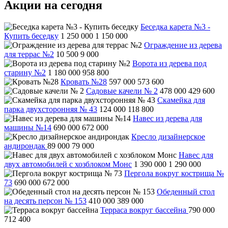
Акции на сегодня
Беседка карета №3 -
Купить беседку
1 250 000
1 150 000
Ограждение из дерева
для террас №2
10 500
9 000
Ворота из дерева под
старину №2
1 180 000
958 800
Кровать №28
597 000
573 600
Садовые качели № 2
478 000
429 600
Скамейка для
парка двухсторонняя № 43
124 000
118 800
Навес из дерева для
машины №14
690 000
672 000
Кресло дизайнерское
андирондак
89 000
79 000
Навес для
двух автомобилей с хозблоком Монс
1 390 000
1 290 000
Пергола вокруг кострища №
73
690 000
672 000
Обеденный стол
на десять персон № 153
410 000
389 000
Терраса вокруг бассейна
790 000
712 400