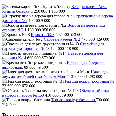
Беседка карета №3 -
Купить беседку
1 250 000
1 150 000
Ограждение из дерева
для террас №2
10 500
9 000
Ворота из дерева под
старину №2
1 180 000
958 800
Кровать №28
597 000
573 600
Садовые качели № 2
478 000
429 600
Скамейка для
парка двухсторонняя № 43
124 000
118 800
Навес из дерева для
машины №14
690 000
672 000
Кресло дизайнерское
андирондак
89 000
79 000
Навес для
двух автомобилей с хозблоком Монс
1 390 000
1 290 000
Пергола вокруг кострища №
73
690 000
672 000
Обеденный стол
на десять персон № 153
410 000
389 000
Терраса вокруг бассейна
790 000
712 400
Вы смотрели