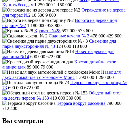
Купить беседку
1 250 000
1 150 000
Ограждение из дерева
для террас №2
10 500
9 000
Ворота из дерева под
старину №2
1 180 000
958 800
Кровать №28
597 000
573 600
Садовые качели № 2
478 000
429 600
Скамейка для
парка двухсторонняя № 43
124 000
118 800
Навес из дерева для
машины №14
690 000
672 000
Кресло дизайнерское
андирондак
89 000
79 000
Навес для
двух автомобилей с хозблоком Монс
1 390 000
1 290 000
Пергола вокруг кострища №
73
690 000
672 000
Обеденный стол
на десять персон № 153
410 000
389 000
Терраса вокруг бассейна
790 000
712 400
Вы смотрели