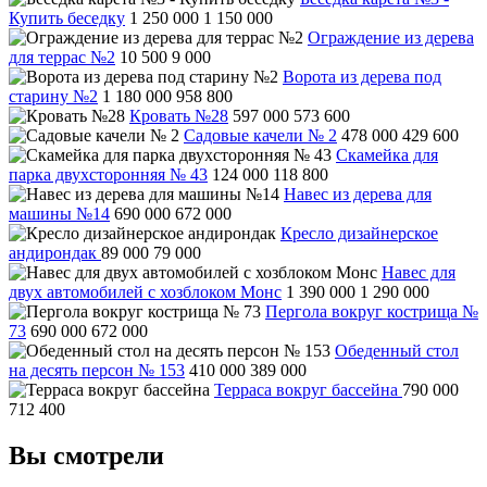
Купить беседку
1 250 000
1 150 000
Ограждение из дерева
для террас №2
10 500
9 000
Ворота из дерева под
старину №2
1 180 000
958 800
Кровать №28
597 000
573 600
Садовые качели № 2
478 000
429 600
Скамейка для
парка двухсторонняя № 43
124 000
118 800
Навес из дерева для
машины №14
690 000
672 000
Кресло дизайнерское
андирондак
89 000
79 000
Навес для
двух автомобилей с хозблоком Монс
1 390 000
1 290 000
Пергола вокруг кострища №
73
690 000
672 000
Обеденный стол
на десять персон № 153
410 000
389 000
Терраса вокруг бассейна
790 000
712 400
Вы смотрели